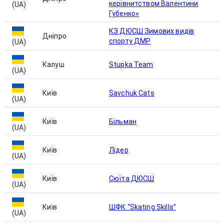
керівнитством Валентини
(UA)
Губенко»
КЗ ДЮСШ Зимових видів
Дніпро
спорту ДМР
(UA)
Калуш
Stupka Team
(UA)
Київ
Savchuk Cats
(UA)
Київ
Більман
(UA)
Київ
Лідер
(UA)
Київ
Сюїта ДЮСШ
(UA)
Київ
ШФК “Skating Skills”
(UA)