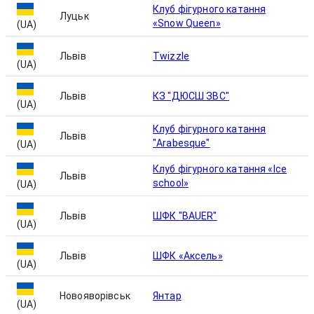
Клуб фігурного катання
Луцьк
«Snow Queen»
(UA)
Львів
Twizzle
(UA)
Львів
КЗ "ДЮСШ ЗВС"
(UA)
Клуб фігурного катання
Львів
"Arabesque"
(UA)
Клуб фігурного катання «Ice
Львів
school»
(UA)
Львів
ШФК "BAUER"
(UA)
Львів
ШФК «Аксель»
(UA)
Новояворівськ
Янтар
(UA)