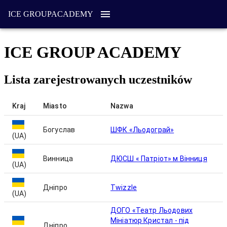
ICE GROUP
ACADEMY
ICE GROUP ACADEMY
Lista zarejestrowanych uczestników
Kraj
Miasto
Nazwa
Богуслав
ШФК «Льодограй»
(UA)
Винница
ДЮСШ « Патріот» м Вінниця
(UA)
Дніпро
Twizzle
(UA)
ДОГО «Театр Льодових
Мініатюр Кристал - під
Дніпро