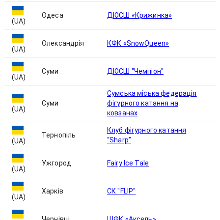
Одеса
ДЮСШ «Крижинка»
(UA)
Олександрія
КФК «SnowQueen»
(UA)
Суми
ДЮСШ "Чемпіон"
(UA)
Сумська міська федерація
Суми
фігурного катання на
(UA)
ковзанах
Клуб фігурного катання
Тернопіль
“Sharp”
(UA)
Ужгород
Fairy Ice Tale
(UA)
Харків
СК "FLIP"
(UA)
Чернівці
ШФК «Аксель»