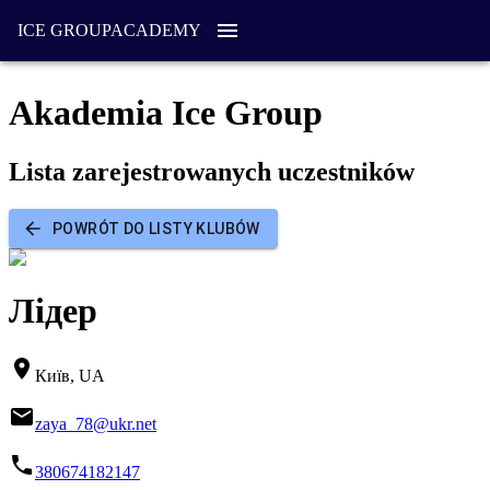
ICE GROUP
ACADEMY
Akademia Ice Group
Lista zarejestrowanych uczestników
POWRÓT DO LISTY KLUBÓW
Лідер
Київ, UA
zaya_78@ukr.net
380674182147