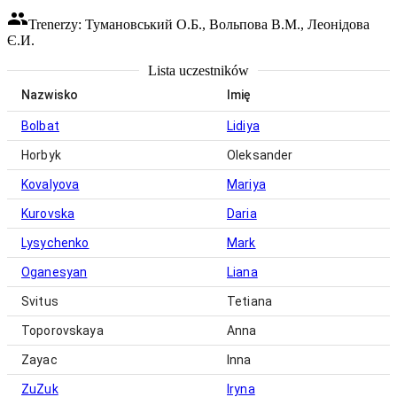
Trenerzy: Тумановський О.Б., Вольпова В.М., Леонідова
Є.И.
Lista uczestników
Nazwisko
Imię
Bolbat
Lidiya
Horbyk
Oleksander
Kovalyova
Mariya
Kurovska
Daria
Lysychenko
Mark
Oganesyan
Liana
Svitus
Tetiana
Toporovskaya
Anna
Zayac
Inna
ZuZuk
Iryna