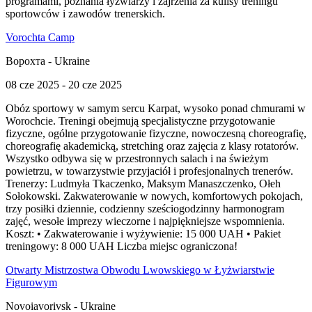
programami, poznania łyżwiarzy i zajrzenia za kulisy treningu
sportowców i zawodów trenerskich.
Vorochta Camp
Ворохта - Ukraine
08 cze 2025 - 20 cze 2025
Obóz sportowy w samym sercu Karpat, wysoko ponad chmurami w
Worochcie. Treningi obejmują specjalistyczne przygotowanie
fizyczne, ogólne przygotowanie fizyczne, nowoczesną choreografię,
choreografię akademicką, stretching oraz zajęcia z klasy rotatorów.
Wszystko odbywa się w przestronnych salach i na świeżym
powietrzu, w towarzystwie przyjaciół i profesjonalnych trenerów.
Trenerzy: Ludmyła Tkaczenko, Maksym Manaszczenko, Ołeh
Sołokowski. Zakwaterowanie w nowych, komfortowych pokojach,
trzy posiłki dziennie, codzienny sześciogodzinny harmonogram
zajęć, wesołe imprezy wieczorne i najpiękniejsze wspomnienia.
Koszt: • Zakwaterowanie i wyżywienie: 15 000 UAH • Pakiet
treningowy: 8 000 UAH Liczba miejsc ograniczona!
Otwarty Mistrzostwa Obwodu Lwowskiego w Łyżwiarstwie
Figurowym
Novoiavorivsk - Ukraine