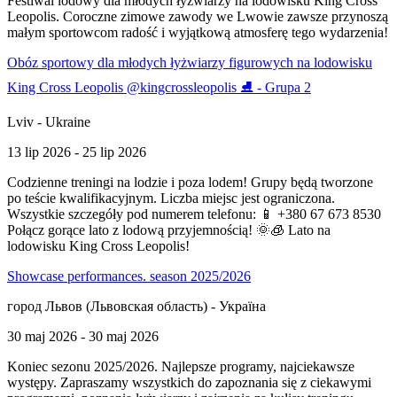
Festiwal lodowy dla młodych łyżwiarzy na lodowisku King Cross
Leopolis. Coroczne zimowe zawody we Lwowie zawsze przynoszą
małym sportowcom radość i wyjątkową atmosferę tego wydarzenia!
Obóz sportowy dla młodych łyżwiarzy figurowych na lodowisku
King Cross Leopolis @kingcrossleopolis ⛸️ - Grupa 2
Lviv - Ukraine
13 lip 2026 - 25 lip 2026
Codzienne treningi na lodzie i poza lodem! Grupy będą tworzone
po teście kwalifikacyjnym. Liczba miejsc jest ograniczona.
Wszystkie szczegóły pod numerem telefonu: 📱 +380 67 673 8530
Połącz gorące lato z lodową przyjemnością! 🌞🧊 Lato na
lodowisku King Cross Leopolis!
Showcase performances. season 2025/2026
город Львов (Львовская область) - Україна
30 maj 2026 - 30 maj 2026
Koniec sezonu 2025/2026. Najlepsze programy, najciekawsze
występy. Zapraszamy wszystkich do zapoznania się z ciekawymi