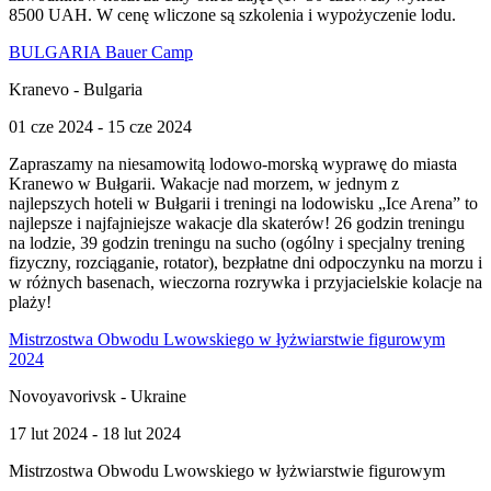
8500 UAH. W cenę wliczone są szkolenia i wypożyczenie lodu.
BULGARIA Bauer Camp
Kranevo - Bulgaria
01 cze 2024 - 15 cze 2024
Zapraszamy na niesamowitą lodowo-morską wyprawę do miasta
Kranewo w Bułgarii. Wakacje nad morzem, w jednym z
najlepszych hoteli w Bułgarii i treningi na lodowisku „Ice Arena” to
najlepsze i najfajniejsze wakacje dla skaterów! 26 godzin treningu
na lodzie, 39 godzin treningu na sucho (ogólny i specjalny trening
fizyczny, rozciąganie, rotator), bezpłatne dni odpoczynku na morzu i
w różnych basenach, wieczorna rozrywka i przyjacielskie kolacje na
plaży!
Mistrzostwa Obwodu Lwowskiego w łyżwiarstwie figurowym
2024
Novoyavorivsk - Ukraine
17 lut 2024 - 18 lut 2024
Mistrzostwa Obwodu Lwowskiego w łyżwiarstwie figurowym