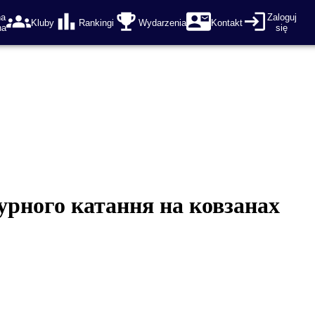
na
Zaloguj
Kluby
Rankingi
Wydarzenia
Kontakt
na
się
урного катання на ковзанах