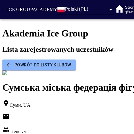
Stro
Polski (PL)
ICE GROUP
ACADEMY
głów
Akademia Ice Group
Lista zarejestrowanych uczestników
POWRÓT DO LISTY KLUBÓW
Сумська міська федерація фіг
Суми, UA
Trenerzy: