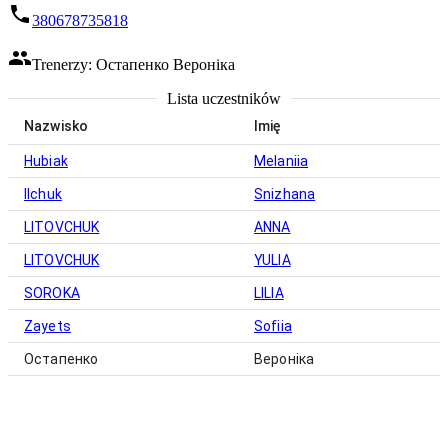
380678735818
Trenerzy: Остапенко Вероніка
Lista uczestników
Nazwisko
Imię
Hubiak
Melaniia
Ilchuk
Snizhana
LITOVCHUK
ANNA
LITOVCHUK
YULIA
SOROKA
LILIA
Zayets
Sofiia
Остапенко
Вероніка