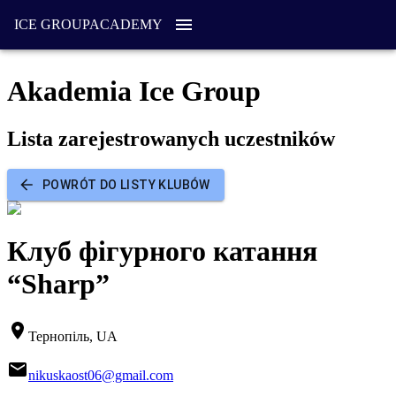
ICE GROUP
ACADEMY
Akademia Ice Group
Lista zarejestrowanych uczestników
POWRÓT DO LISTY KLUBÓW
Клуб фігурного катання
“Sharp”
Тернопіль, UA
nikuskaost06@gmail.com