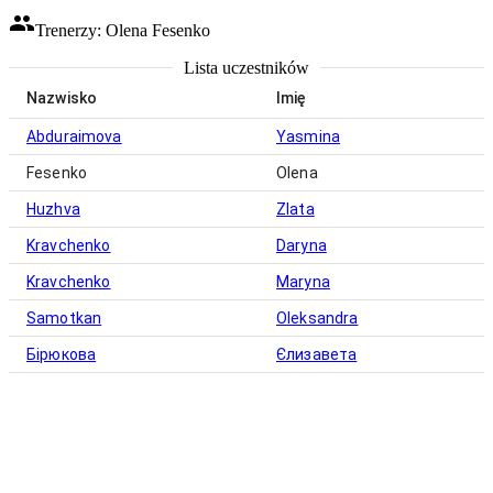
Trenerzy: Olena Fesenko
Lista uczestników
Nazwisko
Imię
Abduraimova
Yasmina
Fesenko
Olena
Huzhva
Zlata
Kravchenko
Daryna
Kravchenko
Maryna
Samotkan
Oleksandra
Бірюкова
Єлизавета