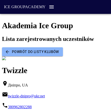
ICE GROUP
ACADEMY
Akademia Ice Group
Lista zarejestrowanych uczestników
POWRÓT DO LISTY KLUBÓW
Twizzle
Дніпро, UA
twizzle-dnipro@ukr.net
380962802288