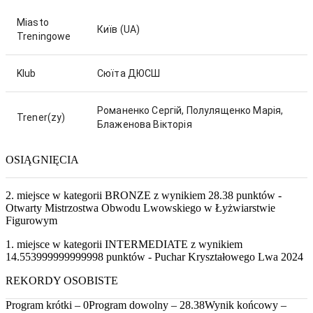
Miasto
Київ
(UA)
Treningowe
Klub
Сюїта ДЮСШ
Романенко Сергій, Полулященко Марія,
Trener(zy)
Блаженова Вікторія
OSIĄGNIĘCIA
2. miejsce w kategorii BRONZE z wynikiem 28.38 punktów -
Otwarty Mistrzostwa Obwodu Lwowskiego w Łyżwiarstwie
Figurowym
1. miejsce w kategorii INTERMEDIATE z wynikiem
14.553999999999998 punktów - Puchar Kryształowego Lwa 2024
REKORDY OSOBISTE
Program krótki – 0
Program dowolny – 28.38
Wynik końcowy –