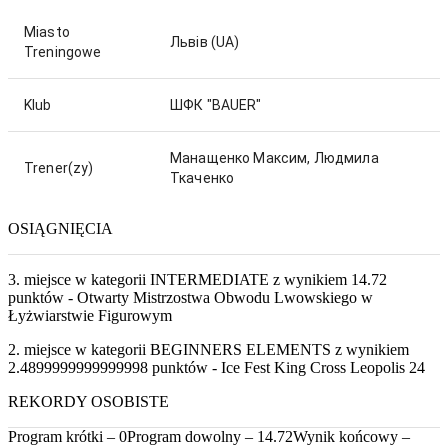
Miasto
Львів
(UA)
Treningowe
Klub
ШФК "BAUER"
Манащенко Максим, Людмила
Trener(zy)
Ткаченко
OSIĄGNIĘCIA
3. miejsce w kategorii INTERMEDIATE z wynikiem 14.72
punktów - Otwarty Mistrzostwa Obwodu Lwowskiego w
Łyżwiarstwie Figurowym
2. miejsce w kategorii BEGINNERS ELEMENTS z wynikiem
2.4899999999999998 punktów - Ice Fest King Cross Leopolis 24
REKORDY OSOBISTE
Program krótki – 0
Program dowolny – 14.72
Wynik końcowy –