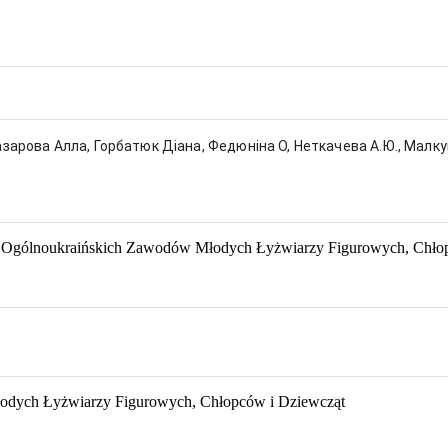
зарова Алла, Горбатюк Діана, Федюніна О, Неткачева А.Ю., Малку
p Ogólnoukraińskich Zawodów Młodych Łyżwiarzy Figurowych, Chło
odych Łyżwiarzy Figurowych, Chłopców i Dziewcząt