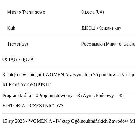
Miasto Treningowe
Одеса
(UA)
Klub
ДЮСШ «Крижинка»
Trener(zy)
Рассамакін Микита, Бекна
OSIĄGNIĘCIA
3. miejsce w kategorii WOMEN A z wynikiem 35 punktów - IV eta
REKORDY OSOBISTE
Program krótki – 0
Program dowolny – 35
Wynik końcowy – 35
HISTORIA UCZESTNICTWA
15 sty 2025 - WOMEN A - IV etap Ogólnoukraińskich Zawodów Mł