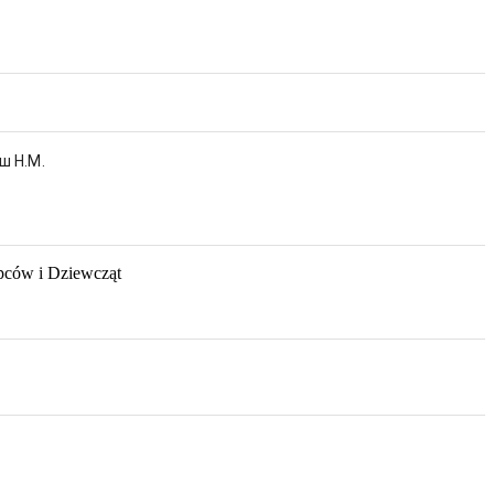
ш Н.М.
pców i Dziewcząt