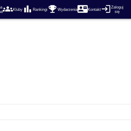
na
Zaloguj
Kluby
Rankingi
Wydarzenia
Kontakt
na
się