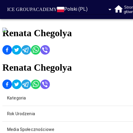
Stro
Polski (PL)
ICE GROUP
ACADEMY
głów
Renata Chegolya
Renata Chegolya
Kategoria
Rok Urodzenia
Media Społecznościowe