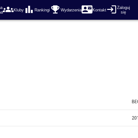
na
Zaloguj
Kluby
Rankingi
Wydarzenia
Kontakt
na
się
BE
20