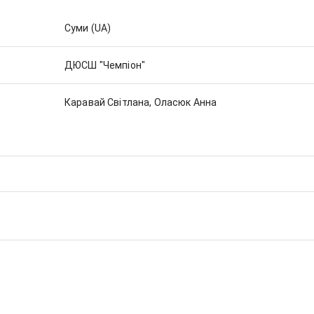
Суми
(UA)
ДЮСШ "Чемпіон"
Каравай Світлана, Оласюк Анна