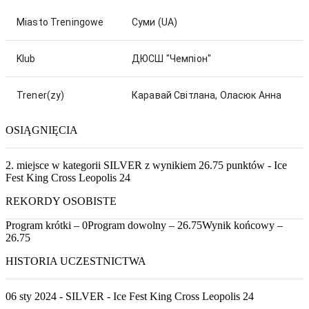
Miasto Treningowe
Суми
(UA)
Klub
ДЮСШ "Чемпіон"
Trener(zy)
Каравай Світлана, Оласюк Анна
OSIĄGNIĘCIA
2. miejsce w kategorii SILVER z wynikiem 26.75 punktów - Ice
Fest King Cross Leopolis 24
REKORDY OSOBISTE
Program krótki – 0
Program dowolny – 26.75
Wynik końcowy –
26.75
HISTORIA UCZESTNICTWA
06 sty 2024 - SILVER - Ice Fest King Cross Leopolis 24