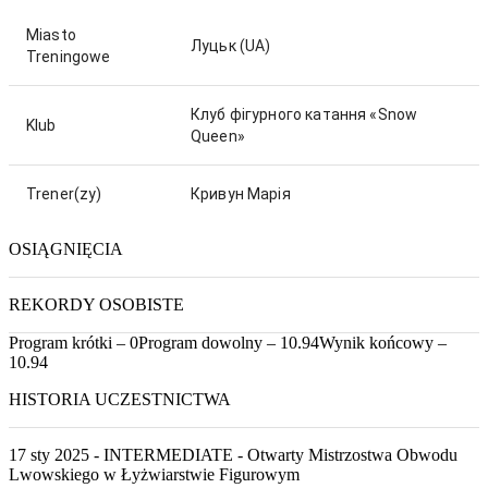
Miasto
Луцьк
(UA)
Treningowe
Клуб фігурного катання «Snow
Klub
Queen»
Trener(zy)
Кривун Марія
OSIĄGNIĘCIA
REKORDY OSOBISTE
Program krótki – 0
Program dowolny – 10.94
Wynik końcowy –
10.94
HISTORIA UCZESTNICTWA
17 sty 2025 - INTERMEDIATE - Otwarty Mistrzostwa Obwodu
Lwowskiego w Łyżwiarstwie Figurowym