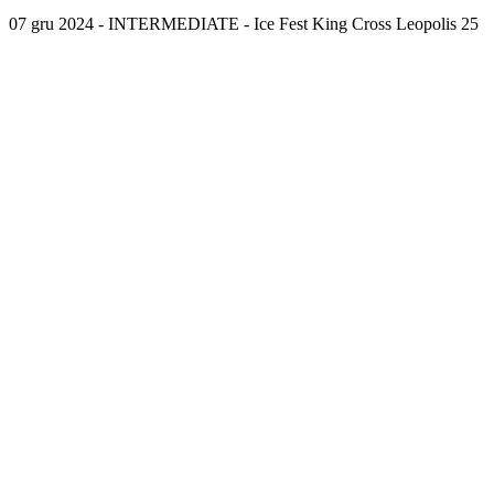
07 gru 2024 - INTERMEDIATE - Ice Fest King Cross Leopolis 25
Zawodnicy
Wydarzenia
Panel
Kontakt
Szkoła Łyżwiarstwa
Polityka plików cookie
Polityka prywatności
Copyright ©
2026
Ice Group Academy
Created by Serhiy
Sadurskyy