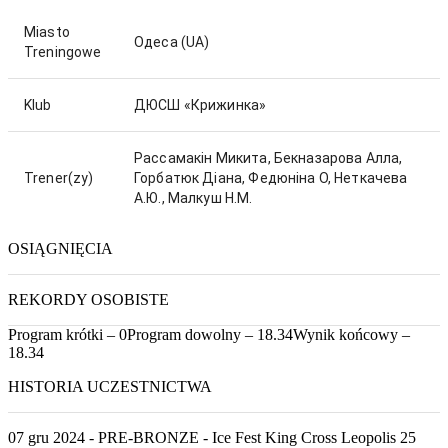
Miasto
Одеса
(UA)
Treningowe
Klub
ДЮСШ «Крижинка»
Рассамакін Микита, Бекназарова Алла,
Trener(zy)
Горбатюк Діана, Федюніна О, Неткачева
А.Ю., Малкуш Н.М.
OSIĄGNIĘCIA
REKORDY OSOBISTE
Program krótki – 0
Program dowolny – 18.34
Wynik końcowy –
18.34
HISTORIA UCZESTNICTWA
07 gru 2024 - PRE-BRONZE - Ice Fest King Cross Leopolis 25