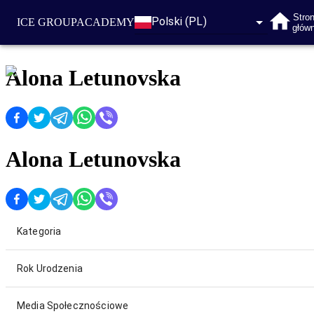
Stro
Polski (PL)
ICE GROUP
ACADEMY
głów
Alona Letunovska
Alona Letunovska
Kategoria
Rok Urodzenia
Media Społecznościowe