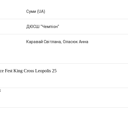
Суми
(UA)
ДЮСШ "Чемпіон"
Каравай Світлана, Оласюк Анна
e Fest King Cross Leopolis 25
8