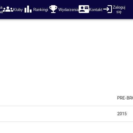
na
Zaloguj
Kluby
Rankingi
Wydarzenia
Kontakt
na
się
PRE-BR
2015