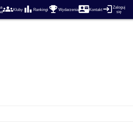
na
Zaloguj
Kluby
Rankingi
Wydarzenia
Kontakt
na
się