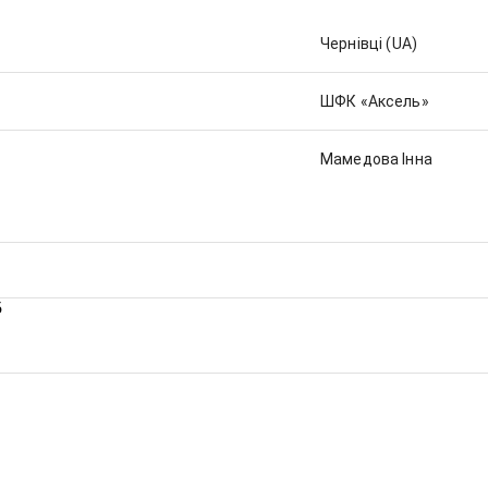
Чернівці
(UA)
ШФК «Аксель»
Мамедова Інна
5