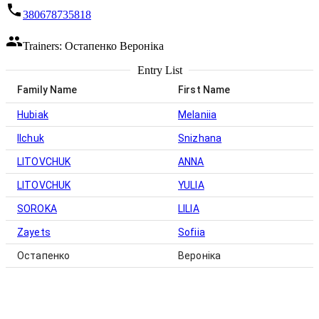
380678735818
Trainers: Остапенко Вероніка
Entry List
Family Name
First Name
Hubiak
Melaniia
Ilchuk
Snizhana
LITOVCHUK
ANNA
LITOVCHUK
YULIA
SOROKA
LILIA
Zayets
Sofiia
Остапенко
Вероніка