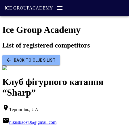
ICE GROUP
ACADEMY
Ice Group Academy
List of registered competitors
BACK TO CLUBS LIST
Клуб фігурного катання
“Sharp”
Тернопіль, UA
nikuskaost06@gmail.com