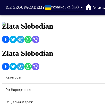
Українська (UA)
ICE GROUP
ACADEMY
Головна
Zlata Slobodian
Zlata Slobodian
Категорія
Рік Народження
Соціальні Мережі