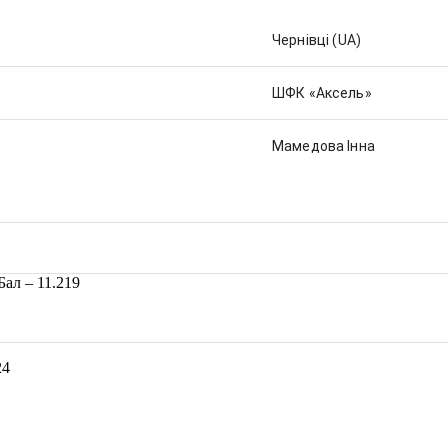
Чернівці
(UA)
ШФК «Аксель»
Мамедова Інна
ал – 11.219
24