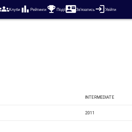
Клуби
Рейтинги
Події
Зв'язатись
Увійти
INTERMEDIATE
2011