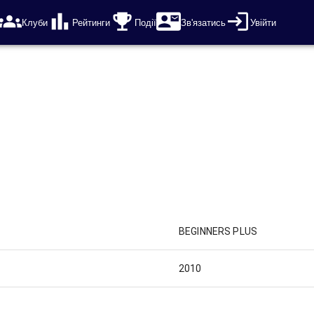
Клуби
Рейтинги
Події
Зв'язатись
Увійти
BEGINNERS PLUS
2010