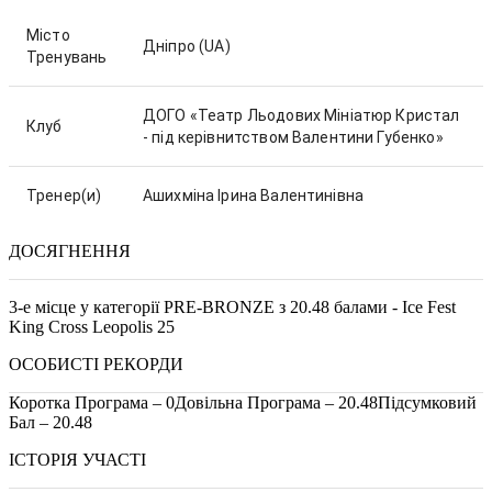
Місто
Дніпро
(UA)
Тренувань
ДОГО «Театр Льодових Мініатюр Кристал
Клуб
- під керівнитством Валентини Губенко»
Тренер(и)
Ашихміна Ірина Валентинівна
ДОСЯГНЕННЯ
3-е місце у категорії PRE-BRONZE з 20.48 балами - Ice Fest
King Cross Leopolis 25
ОСОБИСТІ РЕКОРДИ
Коротка Програма – 0
Довільна Програма – 20.48
Підсумковий
Бал – 20.48
ІСТОРІЯ УЧАСТІ