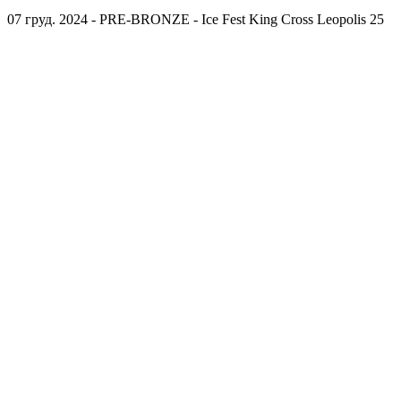
07 груд. 2024 - PRE-BRONZE - Ice Fest King Cross Leopolis 25
Спортсмени
Події
Кабінет
Зв'язатись
Школа Фігурного Катання
Політика використання файлів cookie
Захист персональних
даних