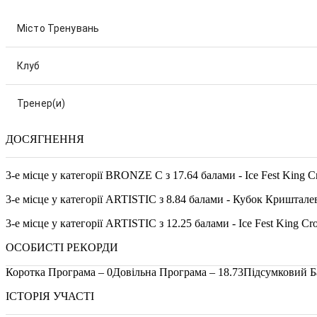
Місто Тренувань
Клуб
Тренер(и)
ДОСЯГНЕННЯ
3-е місце у категорії BRONZE C з 17.64 балами - Ice Fest King Cr
3-е місце у категорії ARTISTIC з 8.84 балами - Кубок Криштале
3-е місце у категорії ARTISTIC з 12.25 балами - Ice Fest King Cro
ОСОБИСТІ РЕКОРДИ
Коротка Програма – 0
Довільна Програма – 18.73
Підсумковий Ба
ІСТОРІЯ УЧАСТІ