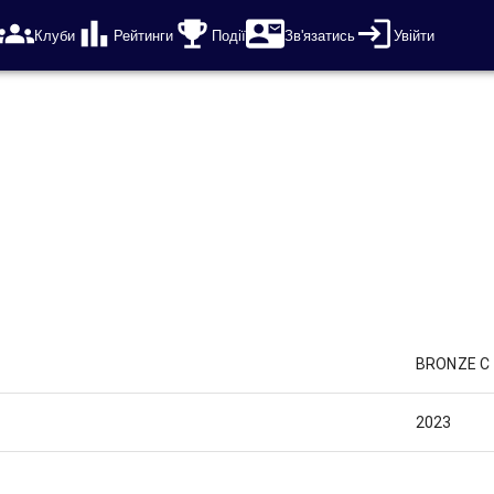
Клуби
Рейтинги
Події
Зв'язатись
Увійти
BRONZE C
2023