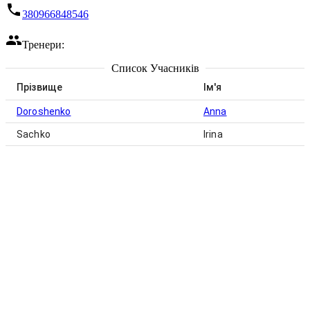
380966848546
Тренери:
Список Учасників
Прізвище
Ім'я
Doroshenko
Anna
Sachko
Irina