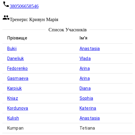
380506658546
Тренери: Кривун Марія
Список Учасників
Прізвище
Ім'я
Bukij
Anastasia
Daneliuk
Vlada
Fedorenko
Arina
Gasmaeva
Arina
Karpiuk
Diana
Kniaz
Sophia
Kordunova
Katerina
Kulish
Anastasia
Kumpan
Tetiana