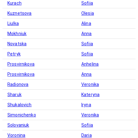
Kurach
Sofiia
Kuznetsova
Olesia
Liulka
Alina
Mokhniuk
Anna
Novatska
Sofiia
Petryk
Sofiia
Prosvirnikova
Anhelina
Prosvirnikova
Anna
Radionova
Veronika
Sharuk
Kateryna
Shukalovich
Iryna
Simonichenko
Veronika
Solovaniuk
Sofiia
Voronina
Daria