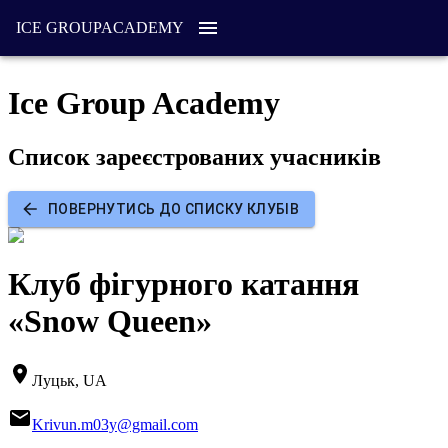
ICE GROUP
ACADEMY
Ice Group Academy
Список зареєстрованих учасників
ПОВЕРНУТИСЬ ДО СПИСКУ КЛУБІВ
Клуб фігурного катання
«Snow Queen»
Луцьк, UA
Krivun.m03y@gmail.com