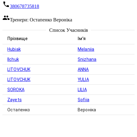
380678735818
Тренери: Остапенко Вероніка
Список Учасників
Прізвище
Ім'я
Hubiak
Melaniia
Ilchuk
Snizhana
LITOVCHUK
ANNA
LITOVCHUK
YULIA
SOROKA
LILIA
Zayets
Sofiia
Остапенко
Вероніка