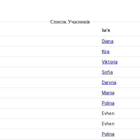
Список Учасників
Ім'я
Diana
Kira
Viktoria
Sofia
Daryna
Mariia
Polina
Evhen
Evhen
Polina