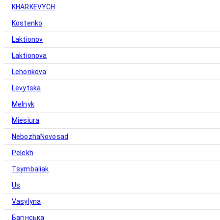
KHARKEVYCH
Kostenko
Laktionov
Laktionova
Lehonkova
Levytska
Melnyk
Miesiura
NebozhaNovosad
Pelekh
Tsymbaliak
Us
Vasylyna
Багінська