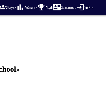
Клуби
Рейтинги
Події
Зв'язатись
Увійти
chool»