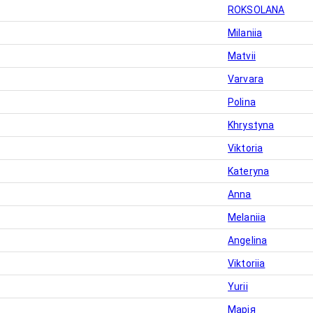
ROKSOLANA
Milaniia
Matvii
Varvara
Polina
Khrystyna
Viktoria
Kateryna
Anna
Melaniia
Angelina
Viktoriia
Yurii
Марія