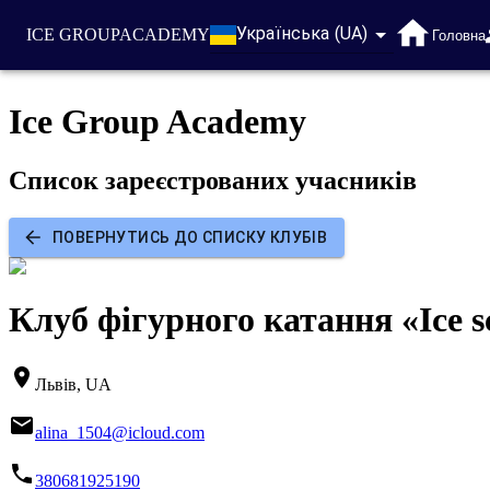
Українська (UA)
ICE GROUP
ACADEMY
Головна
Ice Group Academy
Список зареєстрованих учасників
ПОВЕРНУТИСЬ ДО СПИСКУ КЛУБІВ
Клуб фігурного катання «Ice s
Львів, UA
alina_1504@icloud.com
380681925190