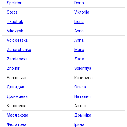
Spektor
Daria
Stets
Viktoriia
Tkachuk
Lidiia
Vikovych
Anna
Volosetska
Anna
Zaharchenko
Maiia
Zamiesova
Zlata
Zholnir
Solomiya
Балінська
Катерина
Давидяк
Ольга
Джимиева
Наталья
Кононенко
Антон
Маслакова
Домініка
Федотова
Ірина