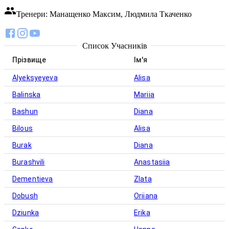
Тренери: Манащенко Максим, Людмила Ткаченко
Список Учасників
Прізвище
Ім'я
Alyeksyeyeva
Alisa
Balinska
Mariia
Bashun
Diana
Bilous
Alisa
Burak
Diana
Burashvili
Anastasiia
Dementieva
Zlata
Dobush
Oriiana
Dziunka
Erika