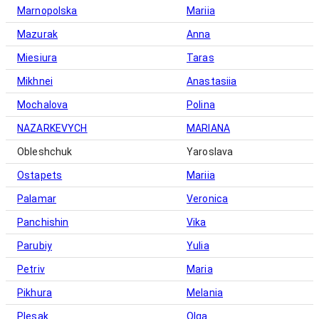
Marnopolska
Mariia
Mazurak
Anna
Miesiura
Taras
Mikhnei
Anastasiia
Mochalova
Polina
NAZARKEVYCH
MARIANA
Obleshchuk
Yaroslava
Ostapets
Mariia
Palamar
Veronica
Panchishin
Vika
Parubiy
Yulia
Petriv
Maria
Pikhura
Melania
Plesak
Olga