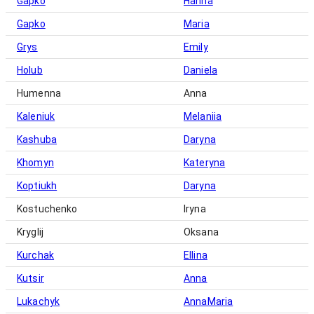
Gapko
Hanna
Gapko
Maria
Grys
Emily
Holub
Daniela
Humenna
Anna
Kaleniuk
Melaniia
Kashuba
Daryna
Khomyn
Kateryna
Koptiukh
Daryna
Kostuchenko
Iryna
Kryglij
Oksana
Kurchak
Ellina
Kutsir
Anna
Lukachyk
AnnaMaria