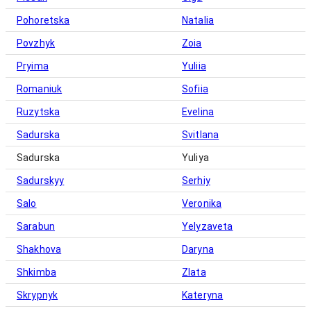
Pohoretska
Natalia
Povzhyk
Zoia
Pryima
Yuliia
Romaniuk
Sofiia
Ruzytska
Evelina
Sadurska
Svitlana
Sadurska
Yuliya
Sadurskyy
Serhiy
Salo
Veronika
Sarabun
Yelyzaveta
Shakhova
Daryna
Shkimba
Zlata
Skrypnyk
Kateryna