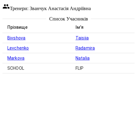
Тренери: Званчук Анастасія Андріївна
Список Учасників
Прізвище
Ім'я
Bivshova
Taisiia
Levchenko
Radamira
Markova
Natalia
SCHOOL
FLIP