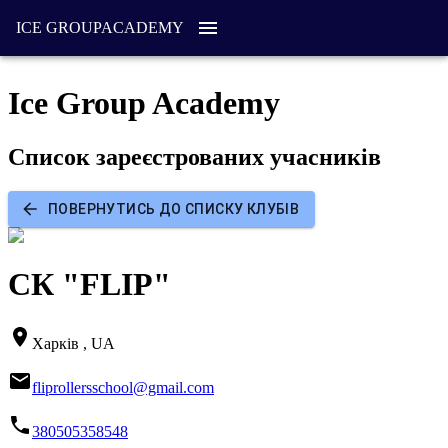
ICE GROUP
ACADEMY
Ice Group Academy
Список зареєстрованих учасників
ПОВЕРНУТИСЬ ДО СПИСКУ КЛУБІВ
СК "FLIP"
Харків , UA
fliprollersschool@gmail.com
380505358548